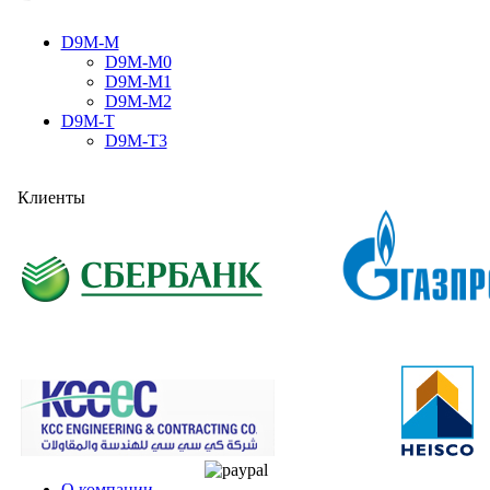
D9M-M
D9M-M0
D9M-M1
D9M-M2
D9M-T
D9M-T3
Клиенты
О компании