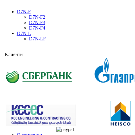
D7N-F
D7N-F2
D7N-F3
D7N-F4
D7N-L
D7N-LF
Клиенты
О компании