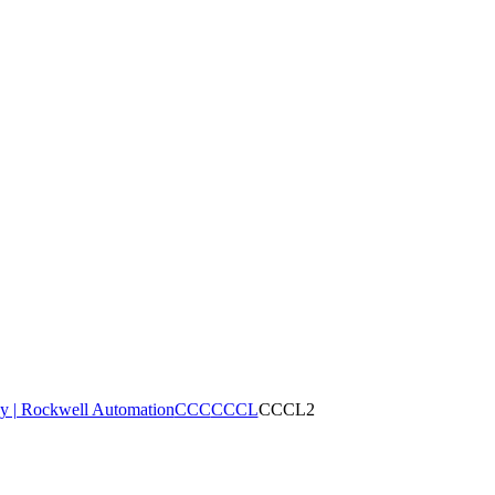
y | Rockwell Automation
CCC
CCCL
CCCL2