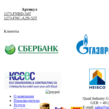
Артикул
1273-FNBD-54T
1273-FNC-A2N-52T
Клиенты
О компании
Quad Industry 
Производители
GER + 49 (30
Услуги
E-mail:
sales@qu