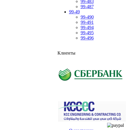
99-483
99-487
99-49
99-490
99-491
99-494
99-495
99-496
Клиенты