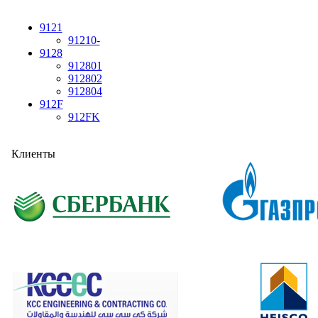
9121
91210-
9128
912801
912802
912804
912F
912FK
Клиенты