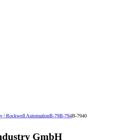
y | Rockwell Automation
B-79
B-794
B-7940
Industry GmbH