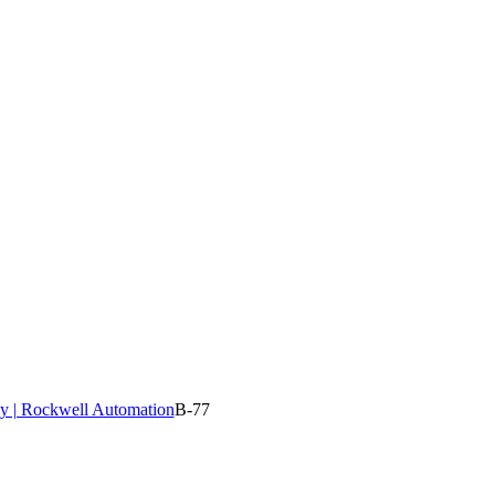
y | Rockwell Automation
B-77