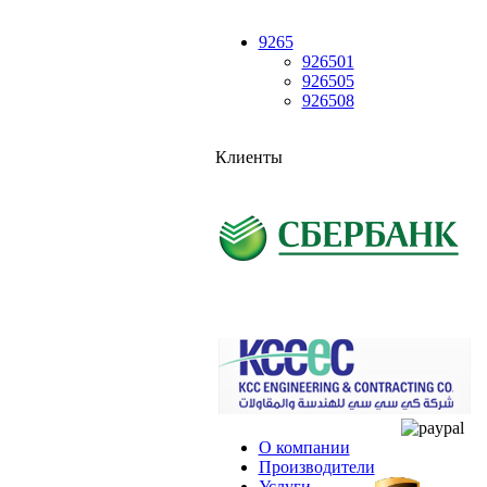
9265
926501
926505
926508
Клиенты
О компании
Производители
Услуги