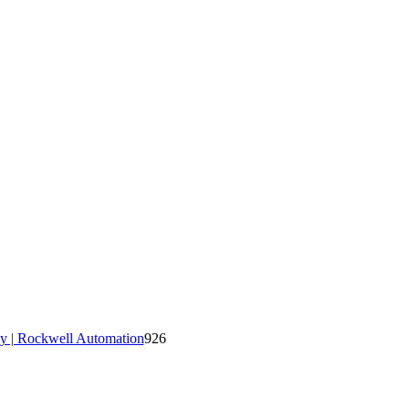
y | Rockwell Automation
926