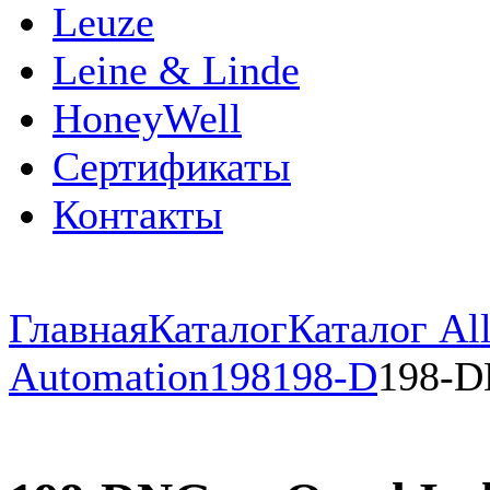
Leuze
Leine & Linde
HoneyWell
Сертификаты
Контакты
Главная
Каталог
Каталог All
Automation
198
198-D
198-