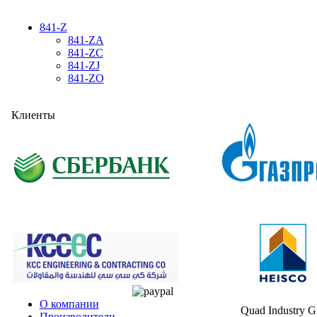
841-Z
841-ZA
841-ZC
841-ZJ
841-ZO
Клиенты
О компании
Quad Industry 
Производители