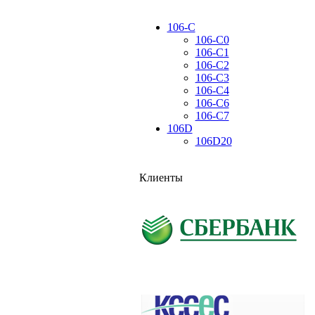
106-C
106-C0
106-C1
106-C2
106-C3
106-C4
106-C6
106-C7
106D
106D20
Клиенты