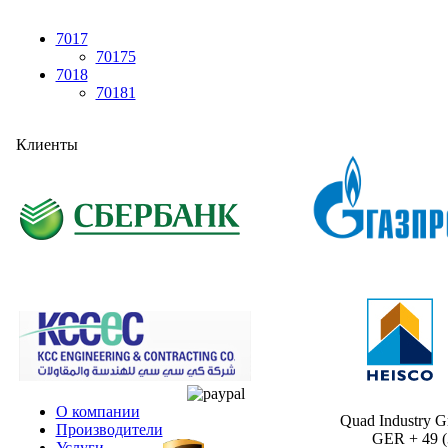
7017
70175
7018
70181
Клиенты
О компании
Quad Industry 
Производители
GER + 49 (30
Услуги