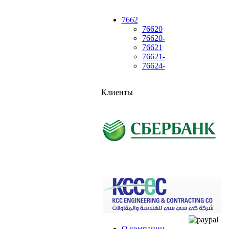
7662
76620
76620-
76621
76621-
76624-
Клиенты
О компании