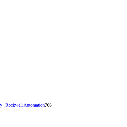
y | Rockwell Automation
766