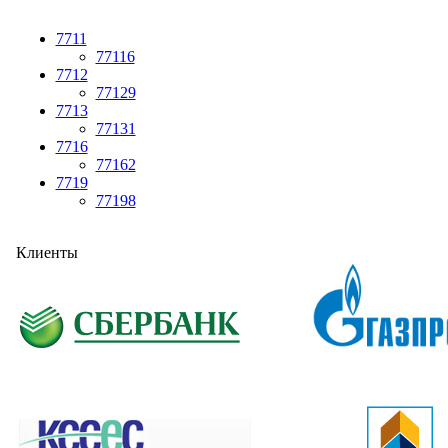
7711
77116
7712
77129
7713
77131
7716
77162
7719
77198
Клиенты