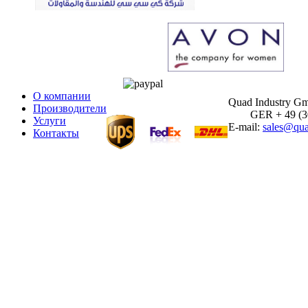
О компании
Quad Industry G
Производители
GER + 49 (30)
Услуги
E-mail:
sales@qua
Контакты