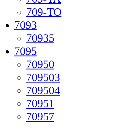
709-TO
7093
70935
7095
70950
709503
709504
70951
70957