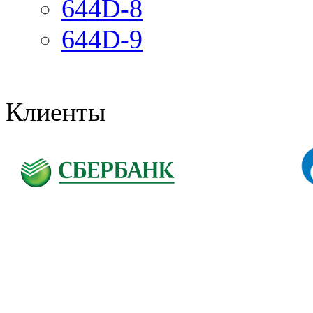
644D-8
644D-9
Клиенты