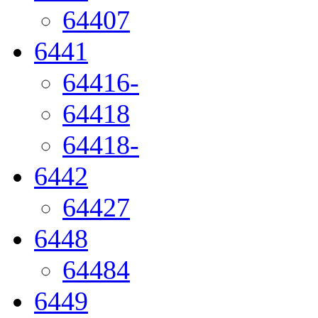
64407
6441
64416-
64418
64418-
6442
64427
6448
64484
6449