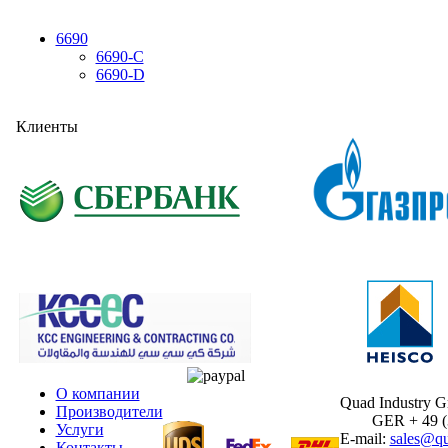
6690
6690-C
6690-D
Клиенты
О компании
Quad Industry 
Производители
GER + 49 (30
Услуги
E-mail:
sales@qu
Контакты