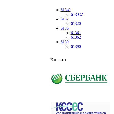
613-C
613-CZ
6132
61320
6136
61361
61362
6139
61390
Клиенты