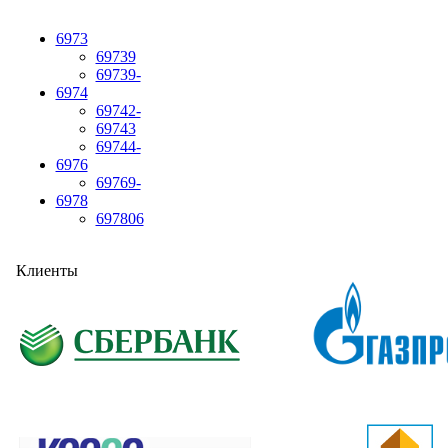
6973
69739
69739-
6974
69742-
69743
69744-
6976
69769-
6978
697806
Клиенты