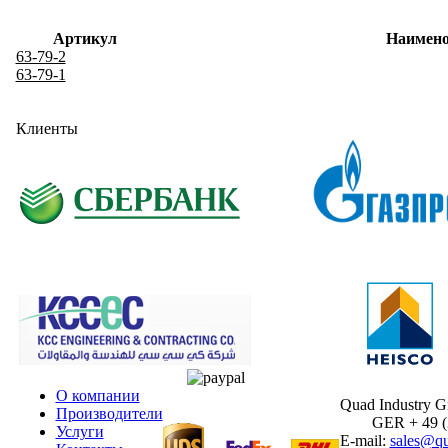
Артикул
Наимено
63-79-2
63-79-1
Клиенты
О компании
Quad Industry 
Производители
GER + 49 (30
Услуги
E-mail:
sales@qu