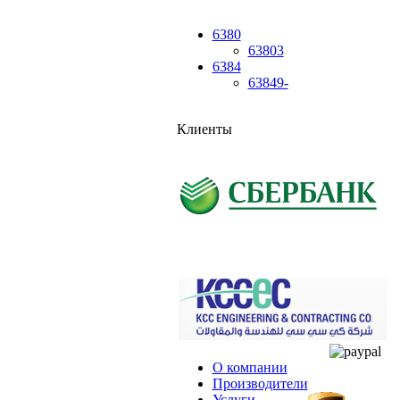
6380
63803
6384
63849-
Клиенты
О компании
Производители
Услуги