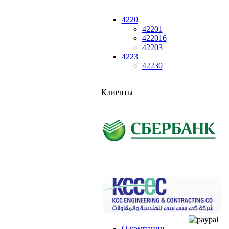
4220
42201
422016
42203
4223
42230
Клиенты
О компании