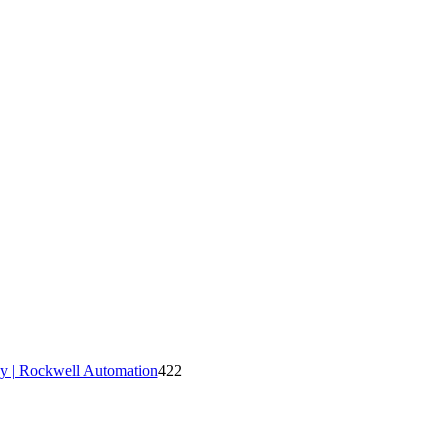
y | Rockwell Automation
422