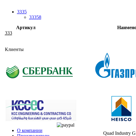
3335
33358
Артикул
Наимено
333
Клиенты
О компании
Quad Industry 
Производители