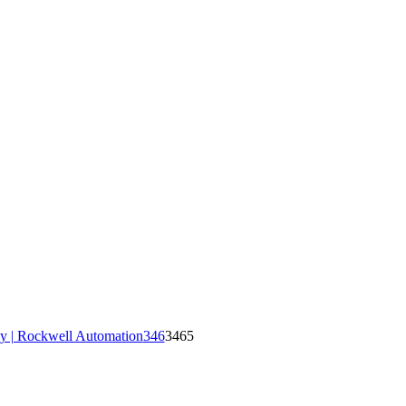
y | Rockwell Automation
346
3465