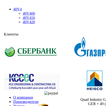
40V4
40V406
40V416
40V426
Клиенты
О компании
Quad Industry 
Производители
GER + 49 (30
Услуги