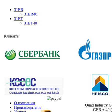
31ER
31ER40
31ET
31ET40
Клиенты
О компании
Quad Industry 
Производители
GER + 49 (30
Услуги