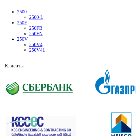
2500
2500-L
250F
250FB
250FN
250V
250V4
250V41
Клиенты