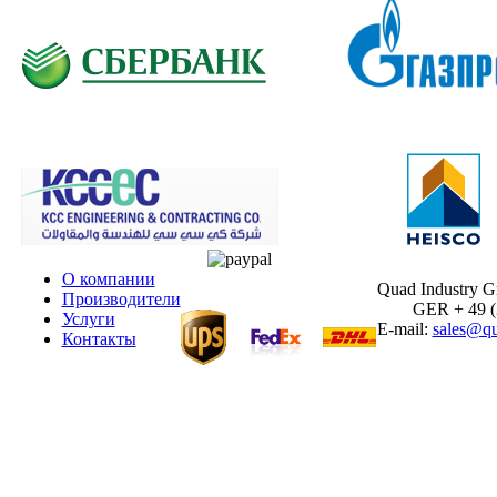
О компании
Quad Industry 
Производители
GER + 49 (30
Услуги
E-mail:
sales@qu
Контакты