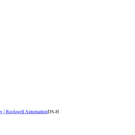
y | Rockwell Automation
DS-H