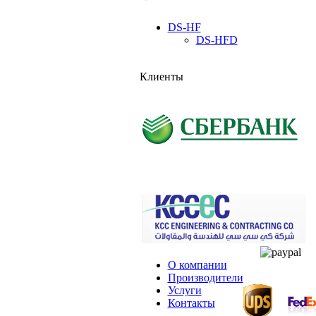
DS-HF
DS-HFD
Клиенты
О компании
Производители
Услуги
Контакты