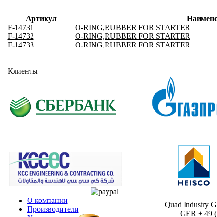
Артикул
Наимено
F-14731
O-RING,RUBBER FOR STARTER
F-14732
O-RING,RUBBER FOR STARTER
F-14733
O-RING,RUBBER FOR STARTER
Клиенты
О компании
Quad Industry 
Производители
GER + 49 (30