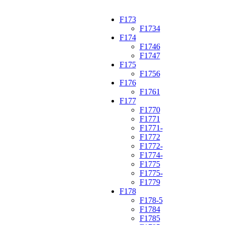
F173
F1734
F174
F1746
F1747
F175
F1756
F176
F1761
F177
F1770
F1771
F1771-
F1772
F1772-
F1774-
F1775
F1775-
F1779
F178
F178-5
F1784
F1785