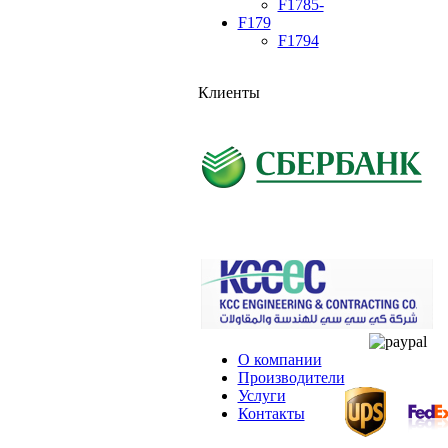
F1785-
F179
F1794
Клиенты
О компании
Производители
Услуги
Контакты