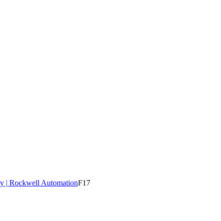
y | Rockwell Automation
F17