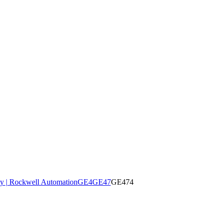
y | Rockwell Automation
GE4
GE47
GE474