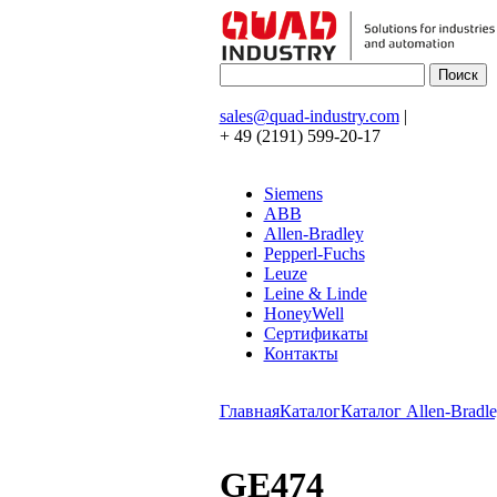
sales@quad-industry.com
|
+ 49 (2191) 599-20-17
Siemens
ABB
Allen-Bradley
Pepperl-Fuchs
Leuze
Leine & Linde
HoneyWell
Сертификаты
Контакты
Главная
Каталог
Каталог Allen-Bradle
GE474