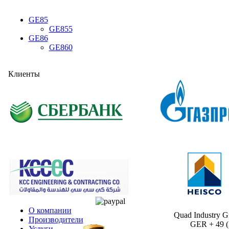
GE85
GE855
GE86
GE860
Клиенты
О компании
Quad Industry 
Производители
GER + 49 (30
Услуги