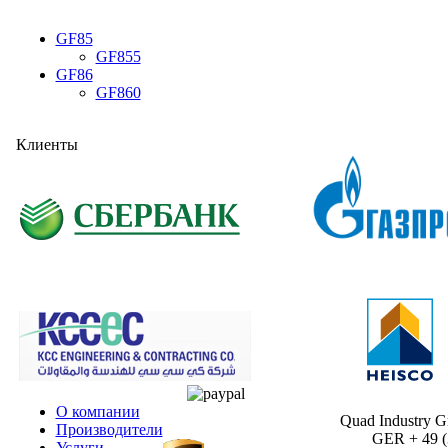
GF85
GF855
GF86
GF860
Клиенты
О компании
Quad Industry 
Производители
GER + 49 (30
Услуги