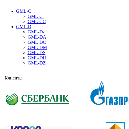
GML-C
GML-C-
GML-CC
GML-D
GML-D-
GML-DA
GML-DC
GML-DM
GML-DS
GML-DU
GML-DZ
Клиенты