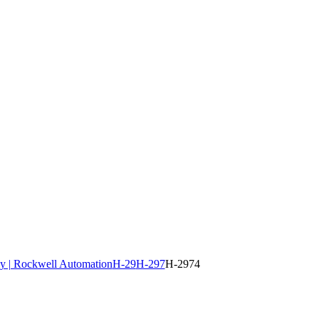
y | Rockwell Automation
H-29
H-297
H-2974