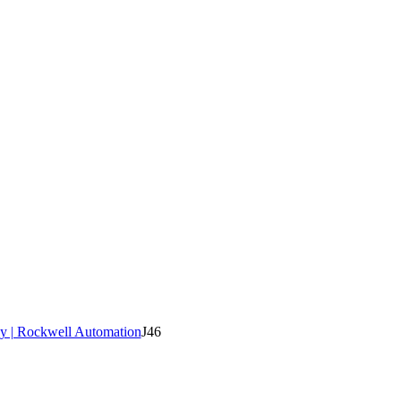
y | Rockwell Automation
J46