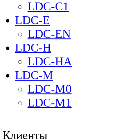
LDC-C1
LDC-E
LDC-EN
LDC-H
LDC-HA
LDC-M
LDC-M0
LDC-M1
Клиенты