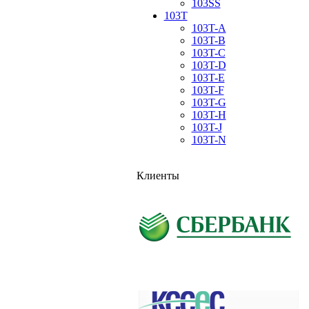
103SS
103T
103T-A
103T-B
103T-C
103T-D
103T-E
103T-F
103T-G
103T-H
103T-J
103T-N
Клиенты