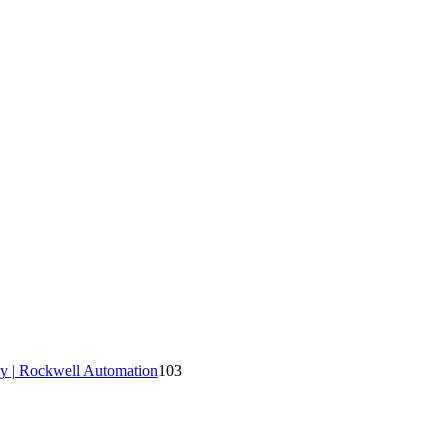
y | Rockwell Automation
103