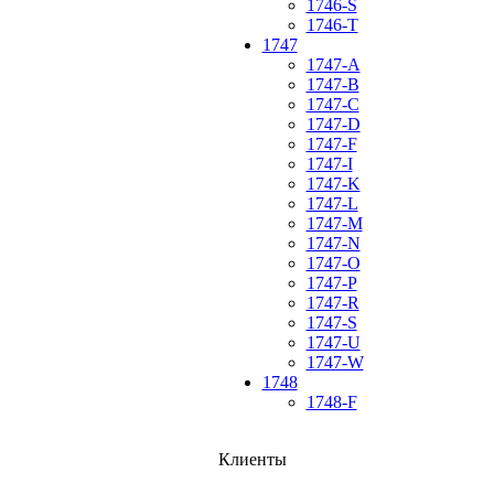
1746-S
1746-T
1747
1747-A
1747-B
1747-C
1747-D
1747-F
1747-I
1747-K
1747-L
1747-M
1747-N
1747-O
1747-P
1747-R
1747-S
1747-U
1747-W
1748
1748-F
Клиенты