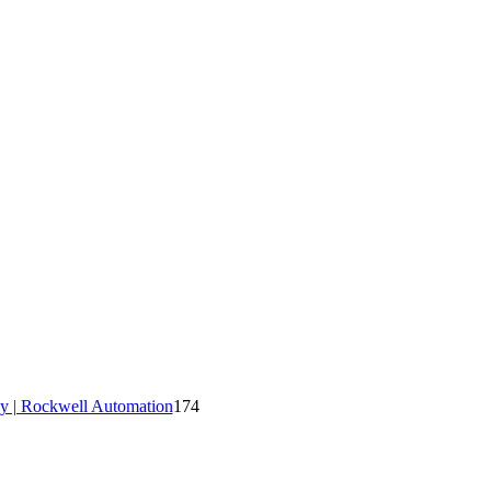
y | Rockwell Automation
174