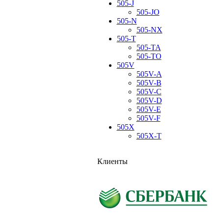
505-J
505-JO
505-N
505-NX
505-T
505-TA
505-TO
505V
505V-A
505V-B
505V-C
505V-D
505V-E
505V-F
505X
505X-T
Клиенты