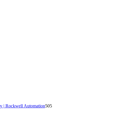
y | Rockwell Automation
505