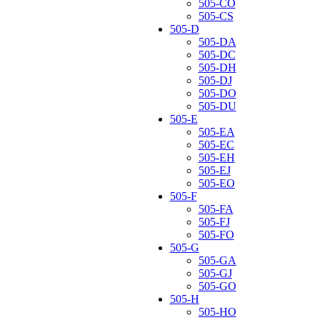
505-CO
505-CS
505-D
505-DA
505-DC
505-DH
505-DJ
505-DO
505-DU
505-E
505-EA
505-EC
505-EH
505-EJ
505-EO
505-F
505-FA
505-FJ
505-FO
505-G
505-GA
505-GJ
505-GO
505-H
505-HO