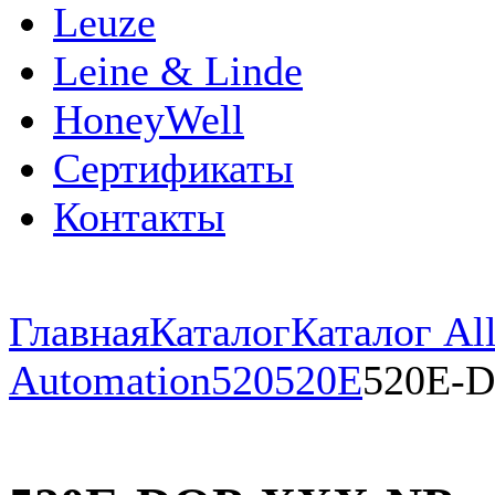
Leuze
Leine & Linde
HoneyWell
Сертификаты
Контакты
Главная
Каталог
Каталог All
Automation
520
520E
520E-D