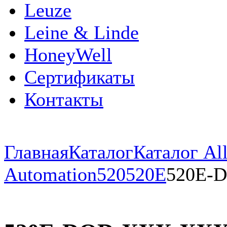
Leuze
Leine & Linde
HoneyWell
Сертификаты
Контакты
Главная
Каталог
Каталог All
Automation
520
520E
520E-D