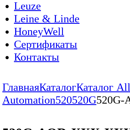
Leuze
Leine & Linde
HoneyWell
Сертификаты
Контакты
Главная
Каталог
Каталог All
Automation
520
520G
520G-