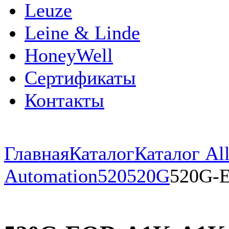
Leuze
Leine & Linde
HoneyWell
Сертификаты
Контакты
Главная
Каталог
Каталог All
Automation
520
520G
520G-