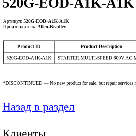
520G-EOD-A1K-A1K -
Артикул:
520G-EOD-A1K-A1K
Производитель:
Allen-Bradley
Product ID
Product Description
520G-EOD-A1K-A1K
STARTER,MULTI-SPEED 600V AC
*DISCONTINUED — No new product for sale, but repair services may
Назад в раздел
Клиенты