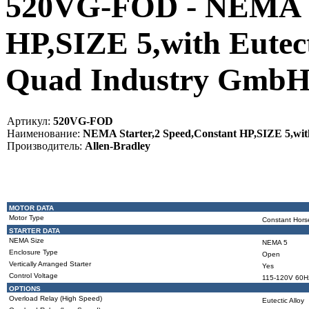
520VG-FOD - NEMA St
HP,SIZE 5,with Eutect
Quad Industry Gmb
Артикул:
520VG-FOD
Наименование:
NEMA Starter,2 Speed,Constant HP,SIZE 5,with
Производитель:
Allen-Bradley
MOTOR DATA
Motor Type
Constant Hor
STARTER DATA
NEMA Size
NEMA 5
Enclosure Type
Open
Vertically Arranged Starter
Yes
Control Voltage
115-120V 60H
OPTIONS
Overload Relay (High Speed)
Eutectic Alloy