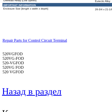
Overload Relay (Low Speed)
Eutectic Alloy
IMPORTANT INFORMATION
Enclosure Size [length x width x depth]
26-3/4 x 21-1/
Repair Parts for Control Circuit Terminal
520VGFOD
520VG-FOD
520-VGFOD
520VG FOD
520 VGFOD
Назад в раздел