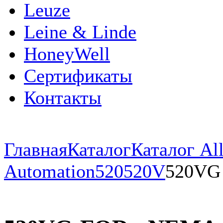
Leuze
Leine & Linde
HoneyWell
Сертификаты
Контакты
Главная
Каталог
Каталог All
Automation
520
520V
520VG