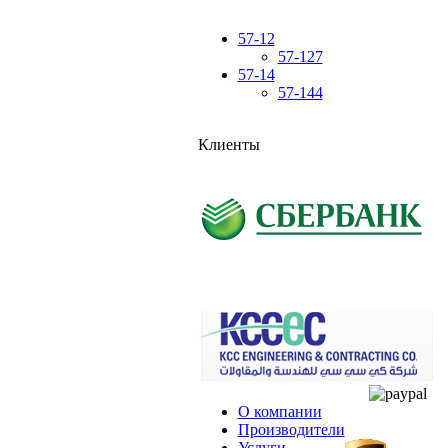
57-12
57-127
57-14
57-144
Клиенты
О компании
Производители
Услуги