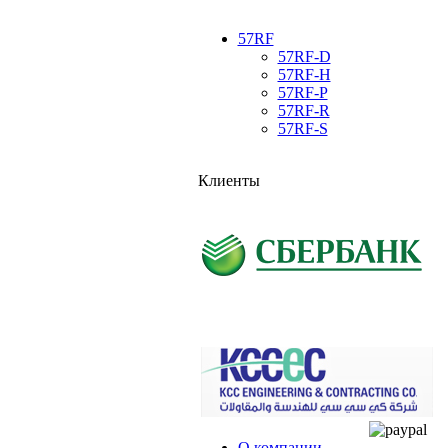
57RF
57RF-D
57RF-H
57RF-P
57RF-R
57RF-S
Клиенты
О компании