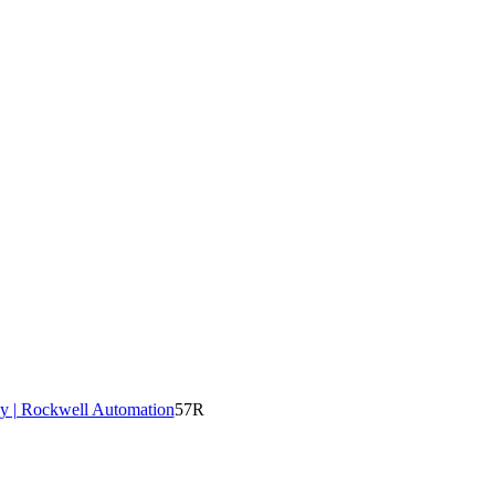
y | Rockwell Automation
57R