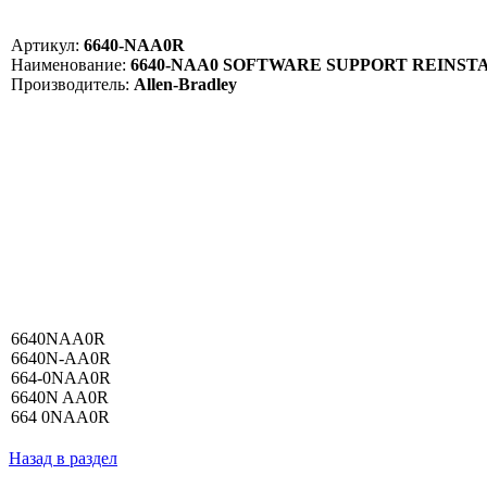
Артикул:
6640-NAA0R
Наименование:
6640-NAA0 SOFTWARE SUPPORT REINS
Производитель:
Allen-Bradley
6640NAA0R
6640N-AA0R
664-0NAA0R
6640N AA0R
664 0NAA0R
Назад в раздел